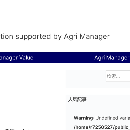
ation supported by Agri Manager
anager Value
Agri Manager
検
索:
人気記事
Warning
: Undefined vari
/home/r7250527/public_