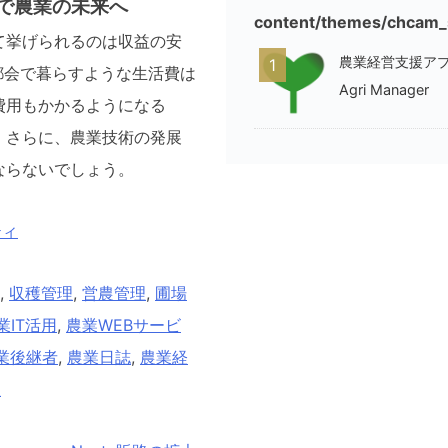
ンで農業の未来へ
content/themes/chcam_s
て挙げられるのは収益の安
農業経営支援アプリ
1
都会で暮らすような生活費は
Agri Manager
費用もかかるようになる
。さらに、
農業技術の発展
ならないでしょう。
ティ
,
収穫管理
,
営農管理
,
圃場
業IT活用
,
農業WEBサービ
業後継者
,
農業日誌
,
農業経
理