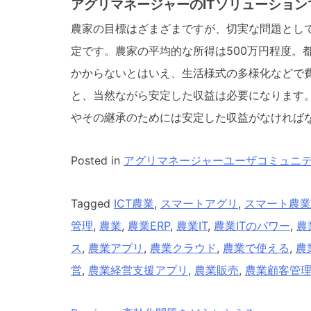
アグリマネージャーのITソリューショ
農家の目標はざまざまですが、切実な問題とし
定です。農家の平均的な所得は500万円程度。
かからないとはいえ、生活様式の多様化などで
と、当然ながら安定した収益は必要になります
やその継承のためには安定した収益がなければ
Posted in
アグリマネージャーユーザコミュニ
Tagged
ICT農業
,
スマートアグリ
,
スマート農業
管理
,
農業
,
農業ERP
,
農業IT
,
農業ITのパワー
,
農
ス
,
農業アプリ
,
農業クラウド
,
農業で使える
,
農
営
,
農業経営支援アプリ
,
農業販売
,
農業顧客管