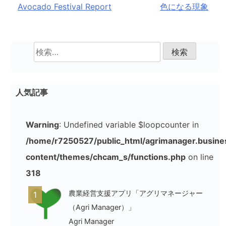
稿
Avocado Festival Report
色になる現象
ナ
ビ
検
ゲ
索:
ー
人気記事
シ
ョ
Warning
: Undefined variable $loopcounter in
ン
/home/r7250527/public_html/agrimanager.busine
content/themes/chcam_s/functions.php
on line
318
農業経営支援アプリ「アグリマネージャー
1
（Agri Manager）」
Agri Manager