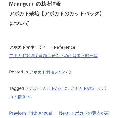
Manager）の栽培情報
アボカド栽培【アボカドのカットバック】
について
アボカドマネージャー: Reference
アボカド栽培を成功させるための参考文献一覧
Posted in
アボカド栽培ノウハウ
Tagged
アボカドカットバック
,
アボカド剪定
,
アボ
カド接ぎ木
投
Previous:
14th Annual
Next:
アボカドの葉先が茶