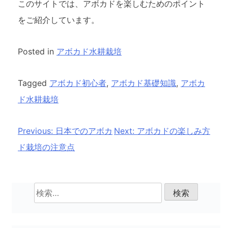
このサイトでは、アボカドを楽しむためのポイント
をご紹介しています。
Posted in
アボカド水耕栽培
Tagged
アボカド初心者
,
アボカド基礎知識
,
アボカ
ド水耕栽培
投
Previous:
日本でのアボカ
Next:
アボカドの楽しみ方
稿
ド栽培の注意点
ナ
ビ
検
ゲ
索:
ー