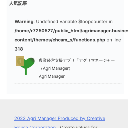
人気記事
シ
ョ
Warning
: Undefined variable $loopcounter in
ン
/home/r7250527/public_html/agrimanager.busine
content/themes/chcam_s/functions.php
on line
318
農業経営支援アプリ「アグリマネージャー
1
（Agri Manager）」
Agri Manager
2022 Agri Manager Produced by Creative
House Corporation
|
Create values for