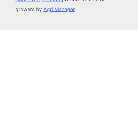
growers by
Agri Manager
.