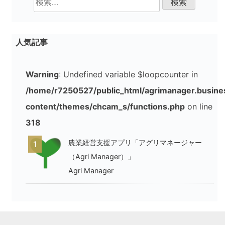
ゲ
索:
ー
人気記事
シ
ョ
Warning
: Undefined variable $loopcounter in
ン
/home/r7250527/public_html/agrimanager.busine
content/themes/chcam_s/functions.php
on line
318
農業経営支援アプリ「アグリマネージャー
1
（Agri Manager）」
Agri Manager