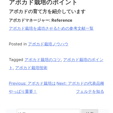
アボカド栽培のポイント
アボカドの育て方を紹介しています
アボカドマネージャー: Reference
アボカド栽培を成功させるための参考文献一覧
Posted in
アボカド栽培ノウハウ
Tagged
アボカド栽培のコツ
,
アボカド栽培のポイン
ト
,
アボカド栽培技術
投
Previous:
アボカド栽培は
Next:
アボカドの代表品種
稿
やっぱり重要！
フェルテを知る
ナ
ビ
検